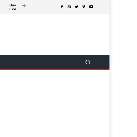
Buy
now