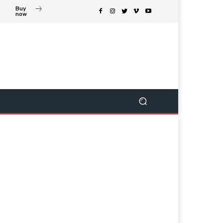
Buy
now