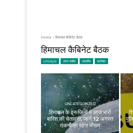
Home
हिमाचल कैबिनेट बैठक
हिमाचल कैबिनेट बैठक
Lifestyle
अमर-शहीद
उपलब्धि
कारोबार
UNCATEGORIZED
हिमाचल के इन जिलों में आज भारी
शि
बारिश की चेतावनी, जानें 12 अगस्त
पुल
तक कैसा रहेगा मौसम