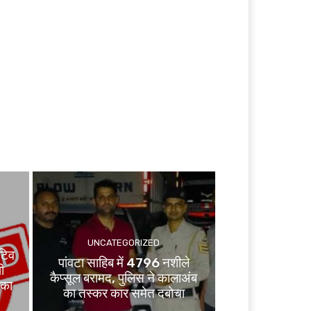
UNCATEGORIZED
टिव
पांवटा साहिब में 4796 नशीले
ी
कैप्सूल बरामद, पुलिस ने कालाअंब
 का
का तस्कर कार समेत दबोचा