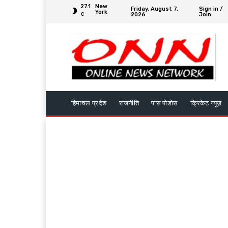
27.1
New
Friday, August 7,
Sign in /
York
2026
Join
C
हिमाचल प्रदेश
राजनीति
पास पोडोस
क्रिकेट न्यूज़