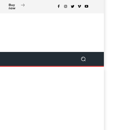
Buy
now