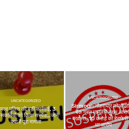
UNCATEGORIZED
UNCATEGORIZED
Sirmour: नौहराधार कोऑपरे
मला पुलिस की बड़ी कार्रवाई, 3
बैंक गबन मामले में मुख्य आरोप
िसकर्मियों को किया सस्पेंड…जानें
बर्खास्त, 10 करोड़ की हेराफेरी
क्या है पूरा मामला
था आरोप