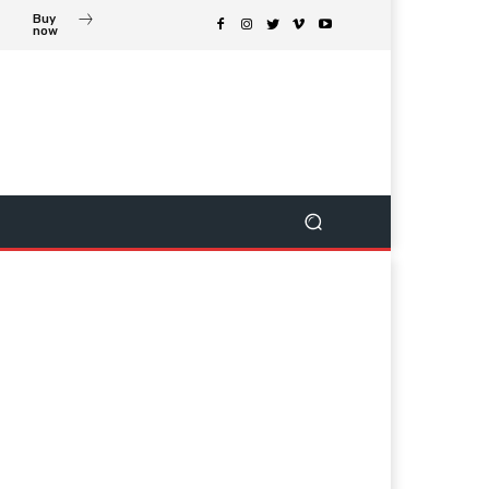
Buy
now