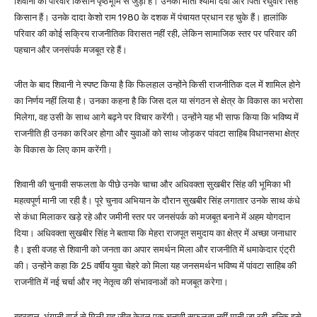
शिवानी का परिवार किसान पृष्ठभूमि से जुड़ा है। उनकी माता श्यामा देवी और पिता रघुवीर सिंह
किसान हैं। उनके दादा केशो राम 1980 के दशक में पंचायत प्रधान रह चुके हैं। हालांकि
परिवार की कोई सक्रिय राजनीतिक विरासत नहीं रही, लेकिन सामाजिक स्तर पर परिवार की
पहचान और जनसंपर्क मजबूत रहे हैं।
जीत के बाद शिवानी ने स्पष्ट किया है कि फिलहाल उन्होंने किसी राजनीतिक दल में शामिल होने
का निर्णय नहीं लिया है। उनका कहना है कि जिस दल या संगठन से क्षेत्र के विकास का भरोसा
मिलेगा, वह उसी के साथ आगे बढ़ने पर विचार करेंगी। उन्होंने यह भी साफ किया कि भविष्य में
राजनीति ही उनका करिअर होगा और युवाओं को साथ जोड़कर पांवटा साहिब विधानसभा क्षेत्र
के विकास के लिए काम करेंगी।
शिवानी की चुनावी सफलता के पीछे उनके चाचा और अधिवक्ता सुखबीर सिंह की भूमिका भी
महत्वपूर्ण मानी जा रही है। पूरे चुनाव अभियान के दौरान सुखबीर सिंह लगातार उनके साथ कंधे
से कंधा मिलाकर खड़े रहे और जमीनी स्तर पर जनसंपर्क को मजबूत बनाने में अहम योगदान
दिया। अधिवक्ता सुखबीर सिंह ने बताया कि मेहरा राजपूत समुदाय का क्षेत्र में अच्छा जनाधार
है। इसी वजह से शिवानी को जनता का अपार समर्थन मिला और राजनीति में धमाकेदार एंट्री
की। उन्होंने कहा कि 25 वर्षीय युवा चेहरे को मिला यह जनसमर्थन भविष्य में पांवटा साहिब की
राजनीति में नई चर्चा और नए नेतृत्व की संभावनाओं को मजबूत करेगा।
बहरहाल, भंगानी वार्ड से मिली यह जीत केवल एक चुनावी सफलता नहीं मानी जा रही, बल्कि इसे