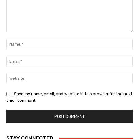
Comment:
Na
Ema
Web
Save my name, email, and website in this browser for the next
time I comment.
STAY CONNECTED