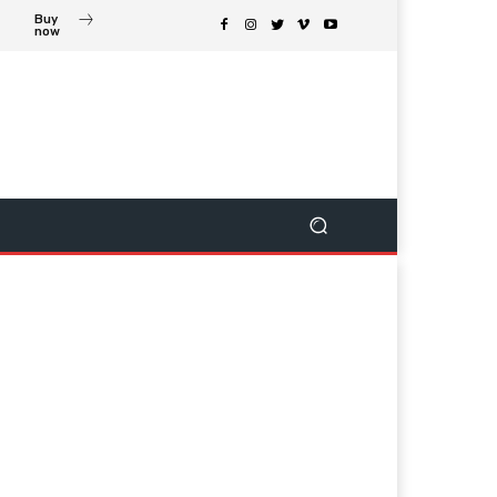
Buy
now