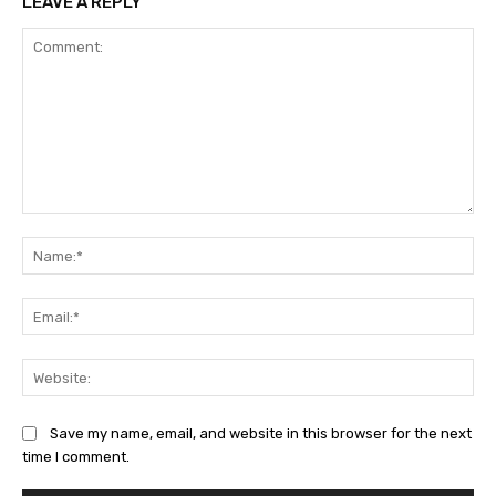
LEAVE A REPLY
Comment:
Na
Ema
Web
Save my name, email, and website in this browser for the next
time I comment.