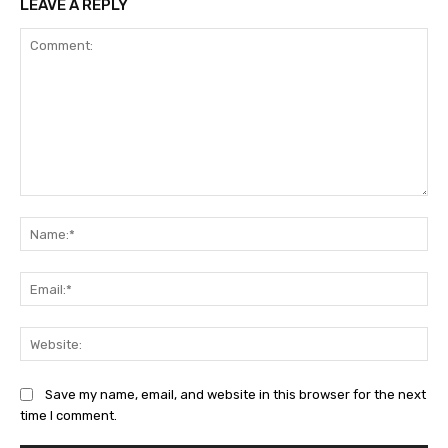
LEAVE A REPLY
Comment:
Na
Ema
Web
Save my name, email, and website in this browser for the next
time I comment.