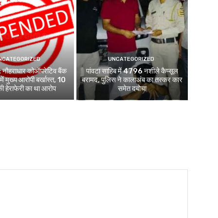
NCATEGORIZED
UNCATEGORIZED
नौहराधार कोऑपरेटिव बैंक
पांवटा साहिब में 4796 नशीले कैप्सूल
ें मुख्य आरोपी बर्खास्त, 10
बरामद, पुलिस ने कालाअंब का तस्कर कार
ी हेराफेरी का था आरोप
समेत दबोचा