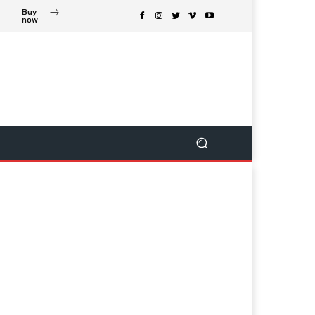
Buy
now