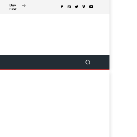
Buy
now