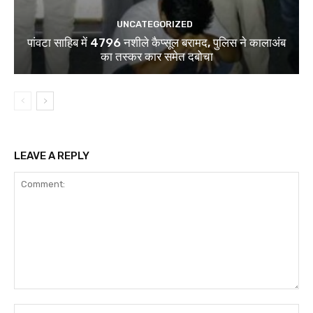
UNCATEGORIZED
पांवटा साहिब में 4796 नशीले कैप्सूल बरामद, पुलिस ने कालाअंब
का तस्कर कार समेत दबोचा
LEAVE A REPLY
Comment:
Na