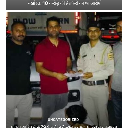
बर्खास्त, 10 करोड़ की हेराफेरी का था आरोप
UNCATEGORIZED
पांवटा साहिब में 4796 नशीले कैप्सूल बरामद, पुलिस ने कालाअंब