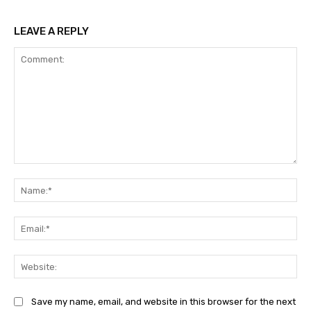
LEAVE A REPLY
Comment:
Na
Ema
Web
Save my name, email, and website in this browser for the next