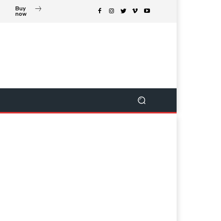
Buy
now