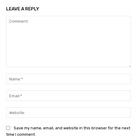
LEAVE A REPLY
Comment:
Na
Ema
Web
Save my name, email, and website in this browser for the next
time I comment.