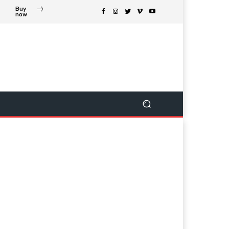
Buy
now