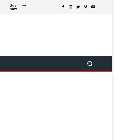
Buy
now