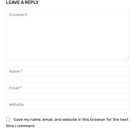
LEAVE A REPLY
Comment:
Na
Ema
Web
Save my name, email, and website in this browser for the next
time I comment.