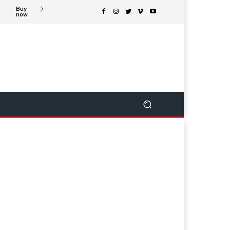
Buy
now