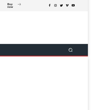
Buy
now