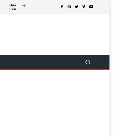
Buy
now