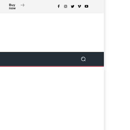
Buy
now